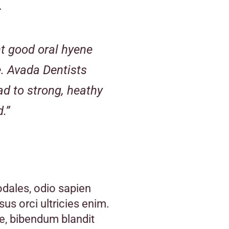
.
nt good oral hyene
e. Avada Dentists
d to strong, heathy
.”
odales, odio sapien
us orci ultricies enim.
tae, bibendum blandit