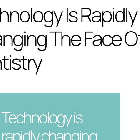
hnology Is Rapidly
nging The Face O
tistry
Technology is
rapidly changing