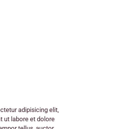
etur adipisicing elit,
 ut labore et dolore
empor tellus, auctor