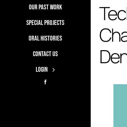
Tec
Our Past Work
Special Projects
Cha
Oral Histories
Den
Contact Us
LOGIN