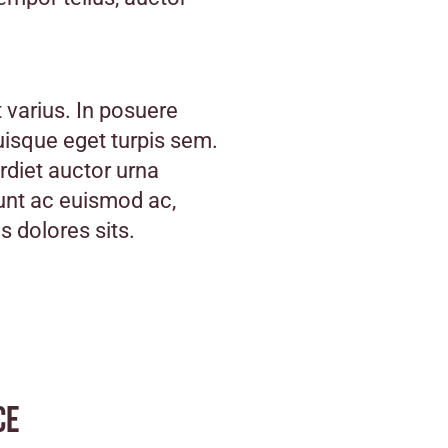
 varius. In posuere
uisque eget turpis sem.
rdiet auctor urna
unt ac euismod ac,
s dolores sits.
ce