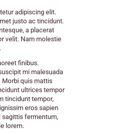
tur adipiscing elit.
 amet justo ac tincidunt.
entesque, a placerat
or velit. Nam molestie
.
oreet finibus.
 suscipit mi malesuada
 Morbi quis mattis
incidunt ultrices tempor
m tincidunt tempor,
ignissim eros sapien
 sagittis fermentum,
ie lorem.