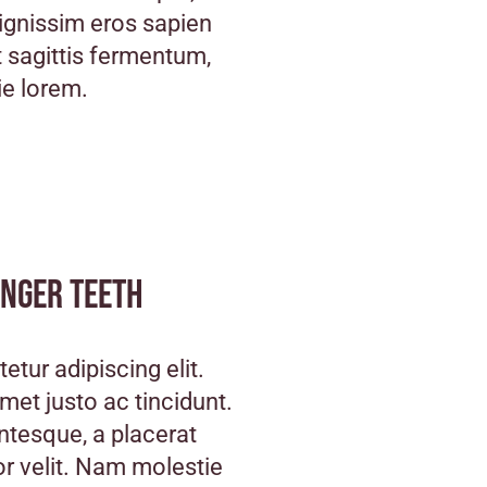
ignissim eros sapien
 sagittis fermentum,
ie lorem.
onger teeth
tur adipiscing elit.
 amet justo ac tincidunt.
entesque, a placerat
or velit. Nam molestie