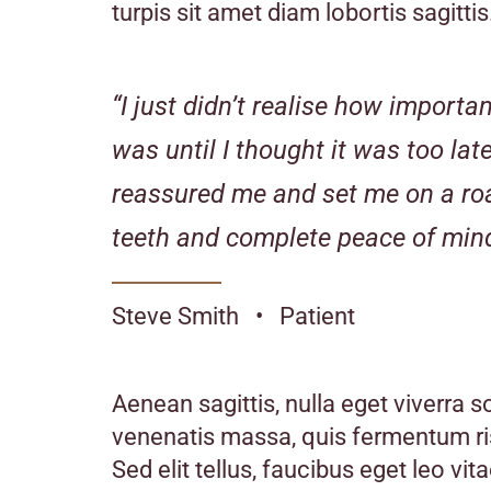
turpis sit amet diam lobortis sagittis
“I just didn’t realise how importa
was until I thought it was too lat
reassured me and set me on a roa
teeth and complete peace of mind
Steve Smith • Patient
Aenean sagittis, nulla eget viverra s
venenatis massa, quis fermentum ris
Sed elit tellus, faucibus eget leo vi