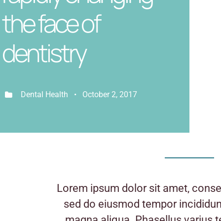
the face of
dentistry
Dental Health • October 2, 2017
Lorem ipsum dolor sit amet, consect
sed do eiusmod tempor incididunt
magna aliqua. Phasellus varius t